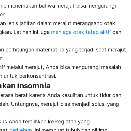
inic menemukan bahwa merajut bisa mengurangi
sen.
 dan jenis jahitan dalam merajut merangsang otak
kan. Latihan ini juga
menjaga otak tetap aktif
dan
dan perhitungan matematika yang terjadi saat merajut
n.
if melalui merajut, Anda bisa mengurangi masalah
an untuk berkonsentrasi.
akan insomnia
erasa berat karena Anda kesulitan untuk tidur dan
elah. Untungnya, merajut bisa menjadi solusi yang
us Anda teralihkan ke kegiatan yang
saat
berkebun
. Ini membuat tubuh dan pikiran