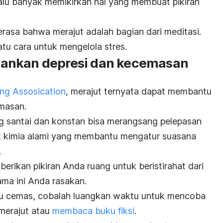
lalu banyak memikirkan hal yang membuat pikiran
asa bahwa merajut adalah bagian dari meditasi.
 satu cara untuk mengelola stres.
ankan depresi dan kecemasan
ng Assosication
, merajut ternyata dapat membantu
masan.
ng santai dan konstan bisa merangsang pelepasan
at kimia alami yang membantu mengatur suasana
.
rikan pikiran Anda ruang untuk beristirahat dari
ama ini Anda rasakan.
u cemas, cobalah luangkan waktu untuk mencoba
 merajut atau
membaca buku fiksi
.