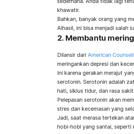
sederhana. Anda tidak lagi ter
khawatir.
Bahkan, banyak orang yang mer
Alhasil, ini bisa menjadi salah
2. Membantu mering
Dilansir dari
American Counseli
meringankan depresi dan kece
Ini karena gerakan merajut ya
serotonin.
Serotonin adalah z
hati, siklus tidur, dan rasa sakit
Pelepasan serotonin akan membe
stres dan kecemasan yang sel
Jadi, saat merasa
tertekan ata
hobi-hobi yang santai, seperti