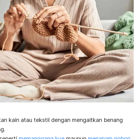
kan kain atau tekstil dengan mengaitkan benang
g.
seperti
memanggang kue
maupun
menanam pohon