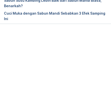
Sabun Susu Kambing Lebih Baik dari Sabun Mandi Biasa,
daily-is-it-necessary-2019062617193
Benarkah?
Cuci Muka dengan Sabun Mandi Sebabkan 3 Efek Samping
Ini
Memuat...