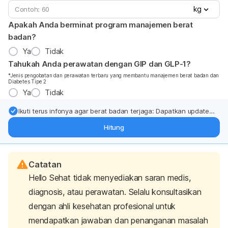
kg
Apakah Anda berminat program manajemen berat
badan?
Ya
Tidak
Tahukah Anda perawatan dengan GIP dan GLP-1?
*Jenis pengobatan dan perawatan terbaru yang membantu manajemen berat badan dan
Diabetes Tipe 2
Ya
Tidak
Ikuti terus infonya agar berat badan terjaga: Dapatkan update
dari pakar mengenai dukungan dan perawatan berat badan
Hitung
langsung ke inbox Anda.
Catatan
Hello Sehat tidak menyediakan saran medis,
diagnosis, atau perawatan. Selalu konsultasikan
dengan ahli kesehatan profesional untuk
mendapatkan jawaban dan penanganan masalah