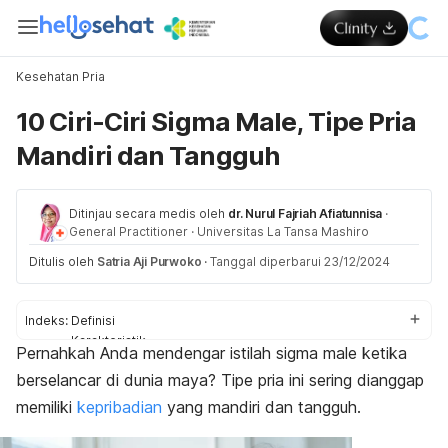
Kesehatan Pria
10 Ciri-Ciri Sigma Male, Tipe Pria
Mandiri dan Tangguh
Ditinjau secara medis oleh
dr. Nurul Fajriah Afiatunnisa
·
General Practitioner
·
Universitas La Tansa Mashiro
Ditulis oleh
Satria Aji Purwoko
·
Tanggal diperbarui 23/12/2024
Indeks:
Definisi
Karakteristik
Pernahkah Anda mendengar istilah
sigma male
ketika
Perbedaan
berselancar di dunia maya? Tipe pria ini sering dianggap
memiliki
kepribadian
yang mandiri dan tangguh.