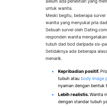
Belum ada penelitian yang m
untuk wanita.
Meski begitu, beberapa survei
wanita yang menyukai pria
dad
Sebuah survei oleh Dating.com
responden wanita mengatakan 
tubuh
dad bod
daripada
six-pa
Setidaknya ada beberapa ala
menarik.
Kepribadian positif.
Pri
tubuh atau
body image
p
nyaman dengan bentuk tu
Lebih realistis.
Wanita 
dengan standar tubuh yan