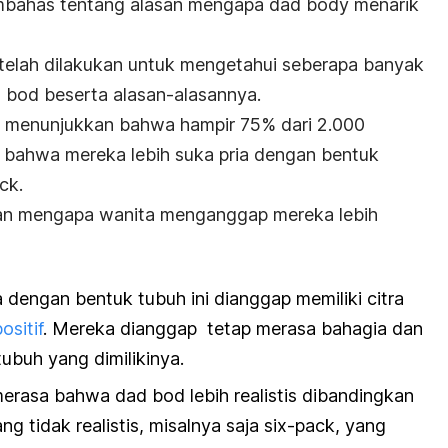
embahas tentang alasan mengapa
dad body
menarik
 telah dilakukan untuk mengetahui seberapa banyak
 bod
beserta alasan-alasannya.
menunjukkan bahwa hampir 75% dari 2.000
bahwa mereka lebih suka pria dengan bentuk
ck
.
san mengapa wanita menganggap mereka
lebih
a dengan bentuk tubuh ini dianggap memiliki citra
ositif
.
Mereka dianggap tetap merasa bahagia dan
buh yang dimilikinya.
merasa bahwa
dad bod
lebih realistis dibandingkan
g tidak realistis, misalnya saja
six-pack
, yang