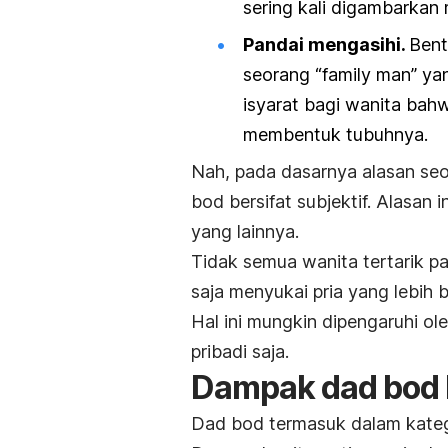
sering kali digambarkan 
Pandai mengasihi.
Bent
seorang
“family man”
yan
isyarat bagi wanita bahw
membentuk tubuhnya.
Nah, pada dasarnya alasan seo
bod
bersifat subjektif. Alasan
yang lainnya.
Tidak semua wanita tertarik 
saja menyukai pria yang lebih b
Hal ini mungkin dipengaruhi ol
pribadi saja.
Dampak
dad bod
Dad bod
termasuk dalam kateg