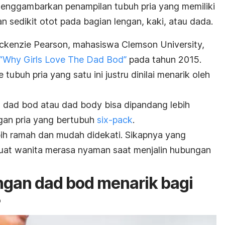
menggambarkan penampilan tubuh pria yang memiliki
an sedikit otot pada bagian lengan, kaki, atau dada.
Mackenzie Pearson, mahasiswa Clemson University,
“Why Girls Love The Dad Bod”
pada tahun 2015.
 tubuh pria yang satu ini justru dinilai menarik oleh
h
dad bod
atau
dad body
bisa dipandang lebih
gan pria yang bertubuh
six-pack
.
bih ramah dan mudah didekati.
Sikapnya yang
at wanita merasa nyaman saat menjalin hubungan
engan
dad bod
menarik bagi
?