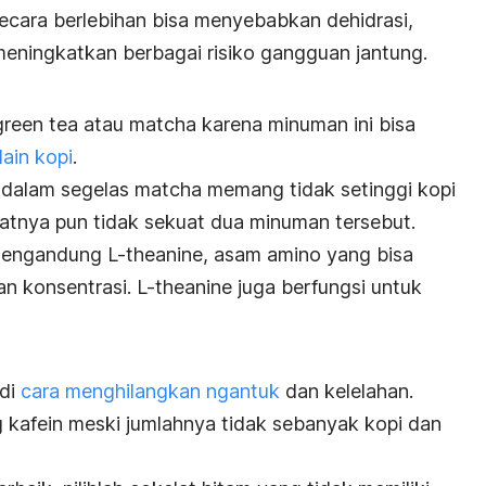
cara berlebihan bisa menyebabkan dehidrasi,
eningkatkan berbagai risiko gangguan jantung.
green tea
atau
matcha
karena minuman ini bisa
lain kopi
.
 dalam segelas
matcha
memang tidak setinggi kopi
atnya pun tidak sekuat dua minuman tersebut.
engandung
L-theanine
, asam amino yang bisa
n konsentrasi
.
L-theanine
juga berfungsi untuk
adi
cara menghilangkan
ngantuk
dan kelelahan.
kafein meski jumlahnya tidak sebanyak kopi dan