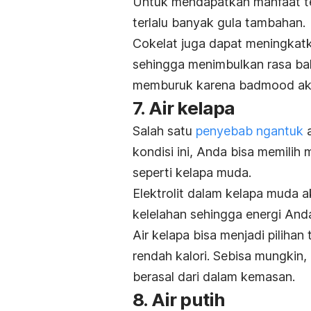
Untuk mendapatkan manfaat terb
terlalu banyak gula tambahan.
Cokelat juga dapat meningkatk
sehingga menimbulkan rasa baha
memburuk karena
badmood
ak
7. Air kelapa
Salah satu
penyebab
ngantuk
kondisi ini, Anda bisa memili
seperti kelapa muda.
Elektrolit dalam kelapa muda 
kelelahan sehingga energi Anda
Air kelapa bisa menjadi piliha
rendah kalori. S
ebisa mungkin, p
berasal dari dalam kemasan.
8. Air putih