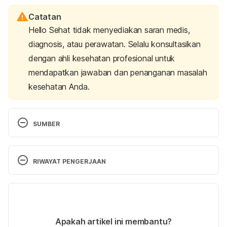
Catatan
Hello Sehat tidak menyediakan saran medis,
diagnosis, atau perawatan. Selalu konsultasikan
dengan ahli kesehatan profesional untuk
mendapatkan jawaban dan penanganan masalah
kesehatan Anda.
SUMBER
Cough Remedies & Prevention Tips. (n.d.). 
Retrieved 14 Agustus 2024, from 
RIWAYAT PENGERJAAN
https://www.medanta.org/patient-education-
blog/natural-cough-remedies-and-prevention-tips
Versi Terbaru
Locci, C., Chicconi, E., & Antonucci, R. (2024). 
21/08/2024
Current Uses of Bromelain in Children: A Narrative 
Ditulis oleh 
Putri Ica Widia Sari
Apakah artikel ini membantu?