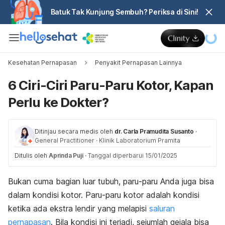
Batuk Tak Kunjung Sembuh? Periksa di Sini!
Kesehatan Pernapasan
Penyakit Pernapasan Lainnya
6 Ciri-Ciri Paru-Paru Kotor, Kapan
Perlu ke Dokter?
Ditinjau secara medis oleh
dr. Carla Pramudita Susanto
·
General Practitioner
·
Klinik Laboratorium Pramita
Ditulis oleh
Aprinda Puji
·
Tanggal diperbarui 15/01/2025
Bukan cuma bagian luar tubuh, paru-paru Anda juga bisa
dalam kondisi kotor. Paru-paru kotor adalah kondisi
ketika ada ekstra lendir yang melapisi
saluran
pernapasan
. Bila kondisi ini terjadi, sejumlah gejala bisa