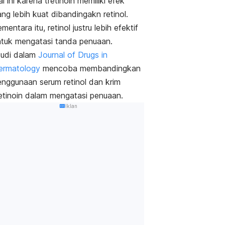
l ini karena tretinoin memiliki efek
ng lebih kuat dibandingakn retinol.
mentara itu, retinol justru lebih efektif
ntuk mengatasi tanda penuaan.
tudi dalam
Journal of Drugs in
ermatology
mencoba membandingkan
enggunaan serum retinol dan krim
retinoin dalam mengatasi penuaan.
Iklan