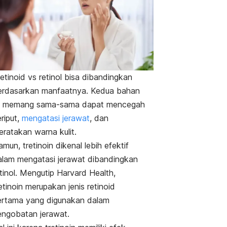
etinoid vs retinol bisa dibandingkan
erdasarkan manfaatnya. Kedua bahan
ni memang sama-sama dapat mencegah
riput,
mengatasi jerawat
, dan
eratakan warna kulit.
mun, tretinoin dikenal lebih efektif
alam mengatasi jerawat dibandingkan
tinol. Mengutip Harvard Health,
etinoin merupakan jenis retinoid
ertama yang digunakan dalam
engobatan jerawat.