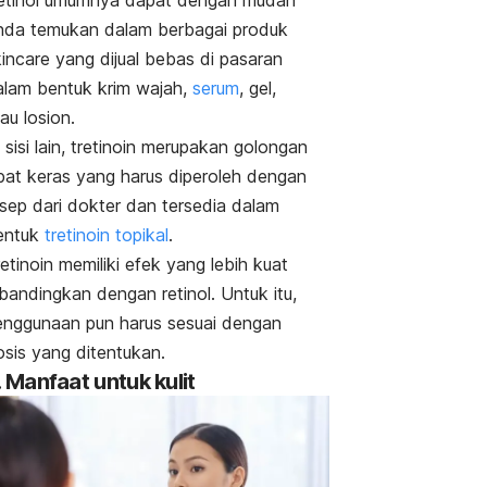
nda temukan dalam berbagai produk
kincare
yang dijual bebas di pasaran
alam bentuk krim wajah,
serum
, gel,
au losion.
 sisi lain, tretinoin merupakan golongan
bat keras yang harus diperoleh dengan
esep dari dokter dan tersedia dalam
entuk
tretinoin topikal
.
etinoin memiliki efek yang lebih kuat
bandingkan dengan retinol. Untuk itu,
enggunaan pun harus sesuai dengan
osis yang ditentukan.
. Manfaat untuk kulit