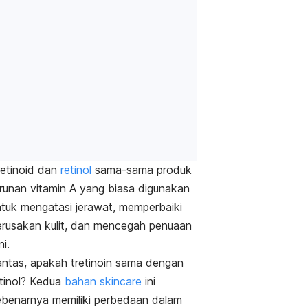
retinoid dan
retinol
sama-sama produk
urunan vitamin A yang biasa digunakan
ntuk mengatasi jerawat, memperbaiki
erusakan kulit, dan mencegah penuaan
ni.
antas, apakah tretinoin sama dengan
etinol? Kedua
bahan
skincare
ini
ebenarnya memiliki perbedaan dalam