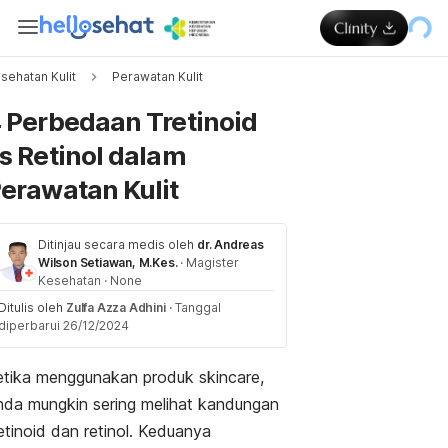
sehatan Kulit
Perawatan Kulit
Memuat...
 Perbedaan Tretinoid
s Retinol dalam
erawatan Kulit
Ditinjau secara medis oleh
dr. Andreas
Wilson Setiawan, M.Kes.
·
Magister
Kesehatan
·
None
Ditulis oleh
Zulfa Azza Adhini
·
Tanggal
diperbarui 26/12/2024
etika menggunakan produk
skincare
,
nda mungkin sering melihat kandungan
etinoid dan retinol. Keduanya