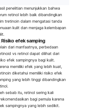
asil penelitian menunjukkan bahwa
rum retinol lebih baik dibandingkan
rim tretinoin dalam mengatasi tanda
enuaan kulit dan menjaga kelembapan
lit.
. Risiko efek samping
elain dari manfaatnya, perbedaan
etinoid vs retinol dapat dilihat dari
siko efek sampingnya bagi kulit.
rena memiliki efek yang lebih kuat,
etinoin diketahui memiliki risiko efek
amping yang lebih tinggi dibandingkan
tinol.
eh sebab itu, retinol sering kali
irekomendasikan bagi pemula karena
fek sampingnya yang lebih sedikit.