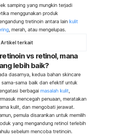
fek samping yang mungkin terjadi
etika menggunakan produk
engandung tretinoin antara lain
kulit
ring
, merah, atau mengelupas.
Artikel terkait
retinoin vs retinol, mana
ang lebih baik?
ada dasarnya, kedua bahan
skincare
ni sama-sama baik dan efektif untuk
engatasi berbagai
masalah kulit
,
ermasuk mencegah penuaan, meratakan
arna kulit, dan mengobati jerawat.
amun, pemula disarankan untuk memilih
roduk yang mengandung retinol terlebih
ahulu sebelum mencoba tretinoin.