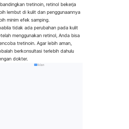
bandingkan tretinoin, retinol bekerja
ebih lembut di kulit dan penggunaannya
ebih minim efek samping.
pabila tidak ada perubahan pada kulit
etelah menggunakan retinol, Anda bisa
encoba tretinoin. Agar lebih aman,
balah berkonsultasi terlebih dahulu
engan dokter.
Iklan