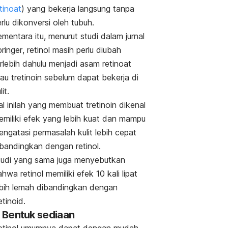
tinoat
) yang bekerja langsung tanpa
rlu dikonversi oleh tubuh.
mentara itu, menurut studi dalam jurnal
ringer
,
retinol masih perlu diubah
rlebih dahulu menjadi asam retinoat
au tretinoin sebelum dapat bekerja di
lit.
l inilah yang membuat tretinoin dikenal
emiliki efek yang lebih kuat dan mampu
ngatasi permasalah kulit lebih cepat
ibandingkan dengan retinol.
tudi yang sama juga menyebutkan
hwa retinol memiliki efek 10 kali lipat
ebih lemah dibandingkan dengan
etinoid.
. Bentuk sediaan
etinol umumnya dapat dengan mudah