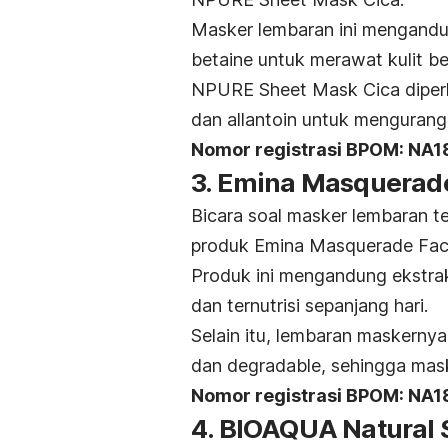
Masker lembaran ini mengand
betaine
untuk merawat kulit b
NPURE Sheet Mask Cica diperk
dan allantoin untuk mengurangi
Nomor registrasi BPOM: N
3. Emina Masquerad
Bicara soal masker lembaran t
produk Emina Masquerade Fac
Produk ini mengandung ekstrak 
dan ternutrisi sepanjang hari.
Selain itu, lembaran maskerny
dan
degradable
, sehingga mas
Nomor registrasi BPOM: NA
4. BIOAQUA Natural 