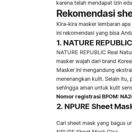
karena telah mendapat izin ed
Rekomendasi
she
Kira-kira masker lembaran apa
ini rekomendasi yang bisa Anda 
1. NATURE REPUBLIC
NATURE REPUBLIC Real Nature
masker wajah dari
brand
Korea 
Masker ini mengandung ekstr
menenangkan kulit. Selain itu, 
sehingga aman untuk kulit sensi
Nomor registrasi BPOM: N
2. NPURE Sheet Mas
Cari
sheet mask
yang bagus unt
NPURE Sheet Mask Cica.