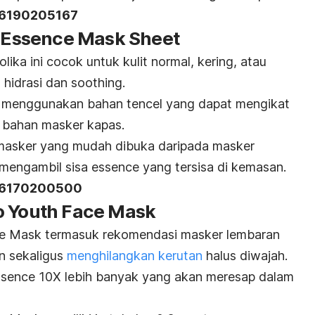
26190205167
e Essence Mask Sheet
ika ini cocok untuk kulit normal, kering, atau
 hidrasi dan
soothing
.
r menggunakan bahan tencel yang dapat mengikat
 bahan masker kapas.
masker yang mudah dibuka daripada masker
 mengambil sisa
essence
yang tersisa di kemasan.
A26170200500
Pro Youth Face Mask
Face Mask termasuk rekomendasi masker lembaran
n sekaligus
menghilangkan kerutan
halus diwajah.
sence 10X lebih banyak yang akan meresap dalam