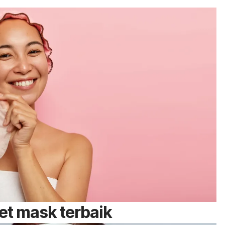
et mask
terbaik