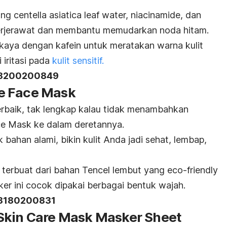
ung
centella asiatica leaf water, niacinamide
, dan
erjerawat dan membantu memudarkan noda hitam.
aya dengan kafein untuk meratakan warna kulit
 iritasi pada
kulit sensitif.
A18200200849
e Face Mask
erbaik, tak lengkap kalau tidak menambahkan
e Mask ke dalam deretannya.
bahan alami, bikin kulit Anda jadi sehat, lembap,
a terbuat dari bahan Tencel lembut yang
eco-friendly
ker ini cocok dipakai berbagai bentuk wajah.
18180200831
Skin Care Mask Masker Sheet