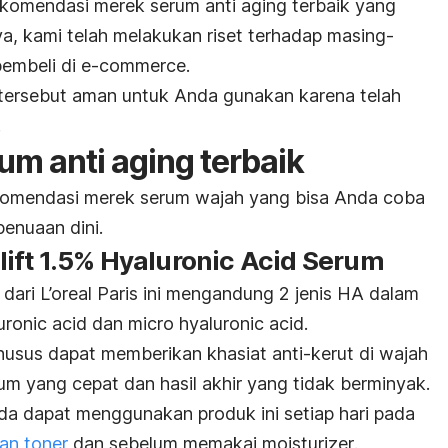
rekomendasi merek serum anti aging terbaik yang
ya, kami telah melakukan riset terhadap masing-
embeli di
e-commerce
.
tersebut aman untuk Anda gunakan karena telah
.
m anti aging terbaik
ekomendasi merek serum wajah yang bisa Anda coba
enuaan dini.
talift 1.5% Hyaluronic Acid Serum
 dari L’oreal Paris ini mengandung 2 jenis HA dalam
uronic acid
dan
micro hyaluronic acid
.
husus dapat memberikan khasiat anti-kerut di wajah
m yang cepat dan hasil akhir yang tidak berminyak.
da dapat menggunakan produk ini setiap hari pada
kan
toner
dan sebelum memakai
moisturizer
.