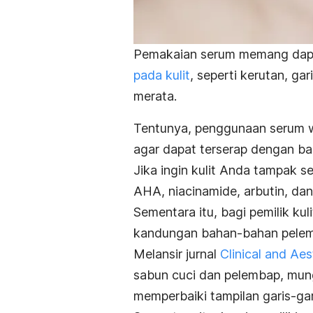
Pemakaian serum memang dap
pada kulit
, seperti kerutan, gar
merata.
Tentunya, penggunaan serum wa
agar dapat terserap dengan bai
Jika ingin kulit Anda tampak 
AHA,
niacinamide
, arbutin, da
Sementara itu, bagi pemilik ku
kandungan bahan-bahan pelem
Melansir jurnal
Clinical and Ae
sabun cuci dan pelembap, mung
memperbaiki tampilan garis-gar