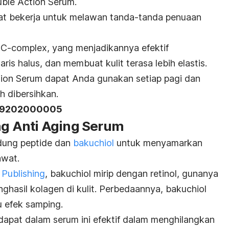
ble Action Serum.
pat bekerja untuk melawan tanda-tanda penuaan
 C-complex, yang menjadikannya efektif
garis halus, dan membuat kulit terasa lebih elastis.
ion Serum dapat Anda gunakan setiap pagi dan
h dibersihkan.
A49202000005
ing Anti Aging Serum
ndung
peptide
dan
bakuchiol
untuk menyamarkan
awat.
 Publishing
, bakuchiol mirip dengan retinol, gunanya
ghasil kolagen di kulit. Perbedaannya, bakuchiol
au efek samping.
apat dalam serum ini efektif dalam menghilangkan