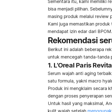
Sementara itu, kami memiliki 
bisa menjadi pilihan. Sebelumn
masing produk melalui
review
p
Kami juga memastikan produk 
mendapat izin edar dari BPOM
Rekomendasi seru
Berikut ini adalah beberapa r
untuk mencegah tanda-tanda p
1. L’Oreal Paris Revi
Serum wajah
anti aging
terbaik
satu formula, yakni
macro hyal
Produk ini mengklaim secara k
dengan proses penyerapan seru
Untuk hasil yang maksimal, An
kulit wajah setelah
mengguna