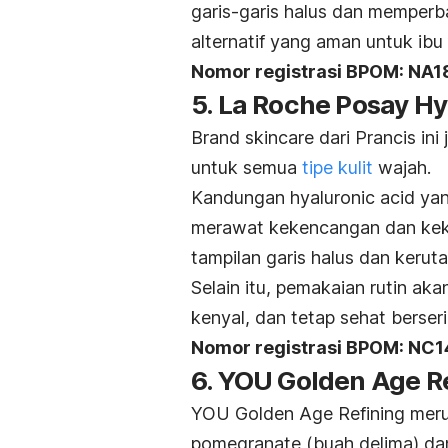
garis-garis halus dan memperbai
alternatif yang aman untuk ibu h
Nomor registrasi BPOM: NA
5. La Roche Posay H
Brand skincare
dari Prancis in
untuk semua
tipe kulit
wajah.
Kandungan
hyaluronic acid
yan
merawat kekencangan dan kek
tampilan garis halus dan keruta
Selain itu, pemakaian rutin ak
kenyal, dan tetap sehat berseri
Nomor registrasi BPOM: NC
6. YOU Golden Age R
YOU Golden Age Refining me
pomegranate
(buah delima) d