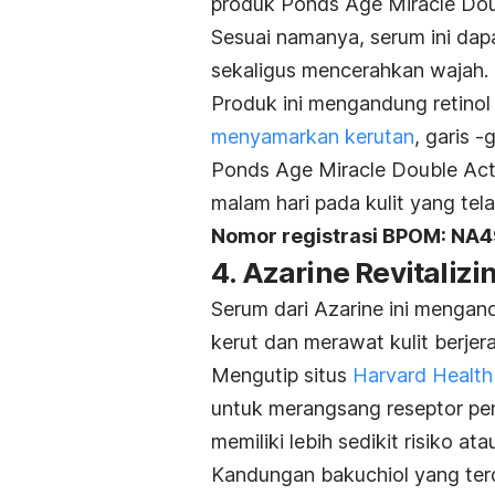
produk Ponds Age Miracle Dou
Sesuai namanya, serum ini da
sekaligus mencerahkan wajah.
Produk ini mengandung retinol
menyamarkan kerutan
, garis -
Ponds Age Miracle Double Act
malam hari pada kulit yang tela
Nomor registrasi BPOM: N
4. Azarine Revitaliz
Serum dari Azarine ini menga
kerut dan merawat kulit berjer
Mengutip situs
Harvard Health
untuk merangsang reseptor pen
memiliki lebih sedikit risiko at
Kandungan bakuchiol yang terd