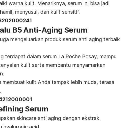
ki warna kulit. Menariknya, serum ini bisa jadi
amil, menyusui, dan kulit sensitif.
18202000241
yalu B5 Anti-Aging Serum
i juga mengeluarkan produk serum
anti aging
terbaik
g terdapat dalam serum La Roche Posay, mampu
enyalan kulit serta membantu menyamarkan
n.
an membuat kulit Anda tampak lebih muda, terasa
.
14212000001
efining Serum
rupakan
skincare anti aging
dengan ekstrak
an
hyaluronic acid
.