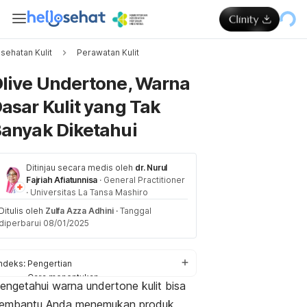
sehatan Kulit
Perawatan Kulit
Memuat...
live Undertone, Warna
asar Kulit yang Tak
anyak Diketahui
Ditinjau secara medis oleh
dr. Nurul
Fajriah Afiatunnisa
·
General Practitioner
·
Universitas La Tansa Mashiro
Ditulis oleh
Zulfa Azza Adhini
·
Tanggal
diperbarui 08/01/2025
Indeks:
Pengertian
Cara menentukan
engetahui warna
undertone
kulit bisa
Tips perawatan kulit
embantu Anda menemukan produk