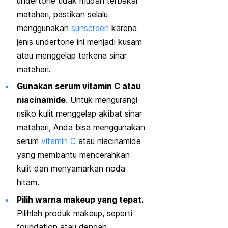
undertone
tidak mudah terbakar
matahari, pastikan selalu
menggunakan
sunscreen
karena
jenis
undertone
ini menjadi kusam
atau menggelap terkena sinar
matahari.
Gunakan serum vitamin C atau
niacinamide
. Untuk mengurangi
risiko kulit menggelap akibat sinar
matahari, Anda bisa menggunakan
serum
vitamin C
atau
niacinamide
yang membantu mencerahkan
kulit dan menyamarkan noda
hitam.
Pilih warna
makeup
yang tepat.
Pilihlah produk
makeup
, seperti
foundation
atau dengan