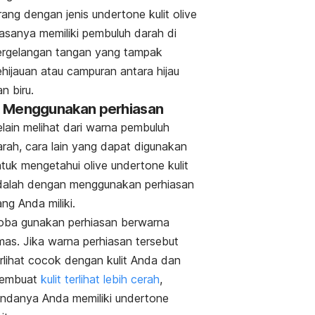
rang dengan jenis
undertone
kulit
olive
iasanya memiliki pembuluh darah di
ergelangan tangan yang tampak
hijauan atau campuran antara hijau
an biru.
. Menggunakan perhiasan
elain melihat dari warna pembuluh
arah, cara lain yang dapat digunakan
ntuk mengetahui
olive undertone
kulit
dalah dengan menggunakan perhiasan
ng Anda miliki.
oba gunakan perhiasan berwarna
mas. Jika warna perhiasan tersebut
erlihat cocok dengan kulit Anda dan
embuat
kulit terlihat lebih cerah
,
andanya Anda memiliki
undertone