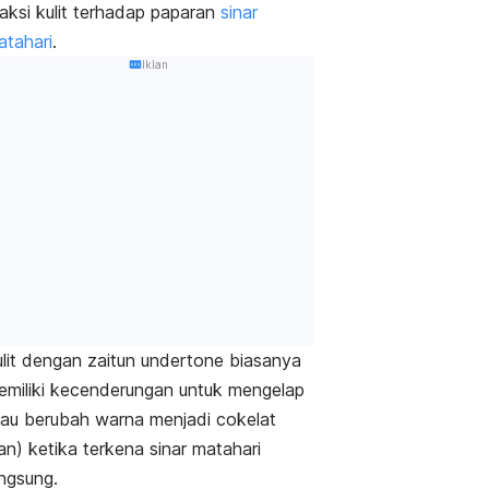
aksi kulit terhadap paparan
sinar
atahari
.
Iklan
ulit dengan zaitun
undertone
biasanya
emiliki kecenderungan untuk mengelap
tau berubah warna menjadi cokelat
an
) ketika terkena sinar matahari
angsung.