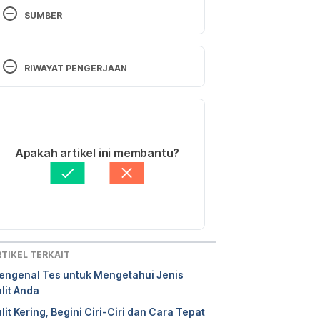
SUMBER
Jones, Robert (2017).
 Robert 
Jones’Makeup Masterclass: A 
RIWAYAT PENGERJAAN
Complete Course in Makeup for All 
Levels, Beginners to Advanced
.  
Versi Terbaru
Fair Winds Press.
08/01/2025
Middleton, Katie. (2022). 
Color 
Ditulis oleh 
Zulfa Azza Adhini
Apakah artikel ini membantu?
Theory for The Make Up Artist
. 
Ditinjau secara medis oleh
dr. Nurul 
Taylor and Francis.
Fajriah Afiatunnisa
Diperbarui oleh: 
Fidhia Kemala
Gordon, Rachel A., Amelia R. 
Branigan, Mariya Adnan Khan, and 
Johanna G. Nunez. 2024. “Best 
RTIKEL TERKAIT
Practices for Measuring Skin Color 
engenal Tes untuk Mengetahui Jenis
in Surveys. 
Survey Practice 
17 
lit Anda
(May). 
lit Kering, Begini Ciri-Ciri dan Cara Tepat