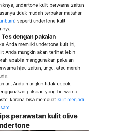
niknya,
undertone
kulit berwarna zaitun
iasanya tidak mudah terbakar matahari
unburn
) seperti
undertone
kulit
innya.
. Tes dengan pakaian
ika Anda memiliki
undertone
kulit ini,
lit Anda mungkin akan terlihat lebih
erah apabila menggunakan pakaian
rwarna hijau zaitun, ungu, atau merah
uda.
amun, Anda mungkin tidak cocok
enggunakan pakaian yang berwarna
astel karena bisa membuat
kulit menjadi
usam
.
ips perawatan kulit
olive
ndertone