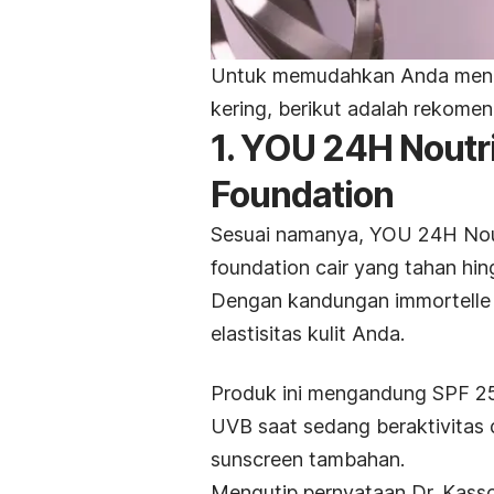
Untuk memudahkan Anda me
kering, berikut adalah rekomen
1. YOU 24H Noutr
Foundation
Sesuai namanya, YOU 24H Nout
foundation
cair yang tahan hin
Dengan kandungan
immortelle
elastisitas kulit Anda.
Produk ini mengandung SPF 25 
UVB saat sedang beraktivitas d
sunscreen
tambahan.
Mengutip pernyataan Dr. Kass