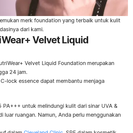
nemukan
merk foundation
yang terbaik untuk kulit
dasinya dari kami.
iWear+ Velvet Liquid
riWear+ Velvet Liquid Foundation merupakan
gga 24 jam.
 C-lock essence
dapat membantu menjaga
PA+++ untuk melindungi kulit dari sinar UVA &
i luar ruangan.
Namun, Anda perlu menggunakan
ouf dalam
Cleveland Clinic
, SPF dalam kosmetik