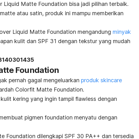
Liquid Matte Foundation bisa jadi pilihan terbaik.
-matte
atau satin, produk ini mampu memberikan
Cover Liquid Matte Foundation mengandung
minyak
apan kulit dan SPF 31 dengan tekstur yang mudah
18140301435
atte Foundation
gak pernah gagal mengeluarkan
produk
skincare
rdah Colorfit Matte Foundation.
kulit kering yang ingin tampil
flawless
dengan
membuat pigmen
foundation
menyatu dengan
atte Foundation dilengkapi SPF 30 PA++ dan tersedia