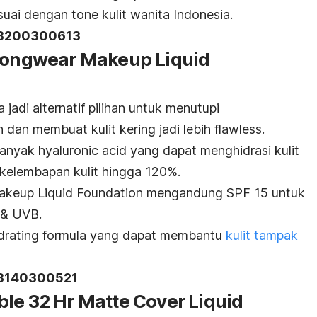
suai dengan
tone
kulit wanita Indonesia.
A18200300613
 Longwear Makeup Liquid
a jadi alternatif pilihan untuk menutupi
dan membuat kulit kering jadi lebih
flawless
.
banyak
hyaluronic acid
yang dapat menghidrasi kulit
elembapan kulit hingga 120%.
akeup Liquid Foundation mengandung SPF 15 untuk
A & UVB.
drating formula
yang dapat membantu
kulit tampak
18140300521
lible 32 Hr Matte Cover Liquid