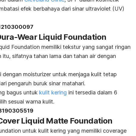
atasi efek berbahaya dari sinar ultraviolet (UV)
11210300097
 Dura-Wear Liquid Foundation
quid Foundation memiliki tekstur yang sangat ringan
n itu, sifatnya tahan lama dan tahan air dengan
pi dengan
moisturizer
untuk menjaga kulit tetap
ari pengaruh buruk sinar matahari.
g bagus untuk
kulit kering
ini tersedia dalam 6
lih sesuai warna kulit.
18190305519
Cover Liquid Matte Foundation
undation
untuk kulit kering yang memiliki
coverage