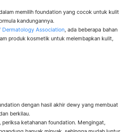
 dalam memilih
foundation
yang cocok untuk kulit
formula kandungannya.
 Dermatology Association
, ada beberapa bahan
m produk kosmetik untuk melembapkan kulit,
undation
dengan hasil akhir
dewy
yang membuat
 dan berkilau.
g, periksa ketahanan
foundation
. Mengingat,
engandung banyak minyak, sehingga mudah luntur.