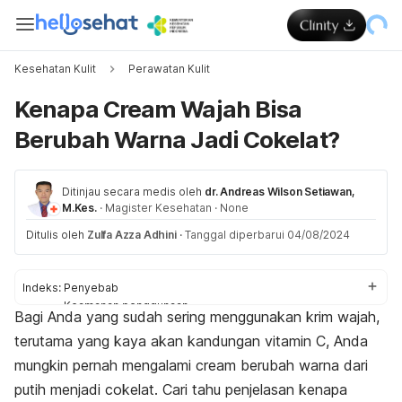
Kesehatan Kulit
Perawatan Kulit
Kenapa Cream Wajah Bisa
Berubah Warna Jadi Cokelat?
Ditinjau secara medis oleh
dr. Andreas Wilson Setiawan,
M.Kes.
·
Magister Kesehatan
·
None
Ditulis oleh
Zulfa Azza Adhini
·
Tanggal diperbarui 04/08/2024
Indeks:
Penyebab
Keamanan penggunaan
Bagi Anda yang sudah sering menggunakan krim wajah,
Tips menyimpan
terutama yang kaya akan kandungan vitamin C, Anda
mungkin pernah mengalami
cream
berubah warna dari
putih menjadi cokelat.
Cari tahu penjelasan kenapa