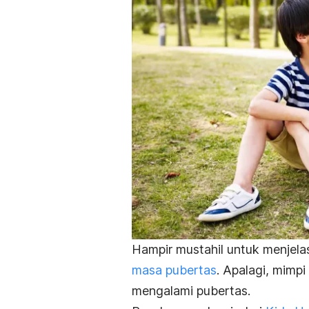
Hampir mustahil untuk menjela
masa pubertas
.
Apalagi, m
impi
mengalami pubertas.