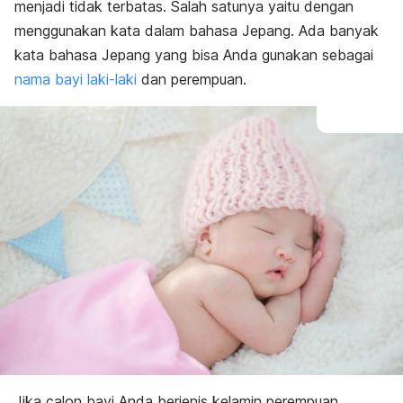
E
menjadi tidak terbatas. Salah satunya yaitu dengan
F
menggunakan kata dalam bahasa Jepang. Ada banyak
G
kata bahasa Jepang yang bisa Anda gunakan sebagai
H
I
nama bayi laki-laki
dan perempuan.
J
K
M
N
O
P
R
S
T
U
W
Y
Z
Jika calon bayi Anda berjenis kelamin perempuan,