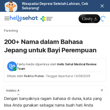
Waspadai Depresi Setelah Lahiran, Cek
Sekarang!
Parenting
200+ Nama dalam Bahasa
Jepang untuk Bayi Perempuan
Fakta medis diperiksa oleh
Hello Sehat Medical Review
Team
Ditulis oleh
Reikha Pratiwi
·
Tanggal diperbarui 13/08/2025
Indeks:
A
B
Dengan banyaknya ragam bahasa di dunia, kata yang
C
bisa Anda gunakan sebagai nama buah hati Anda
D