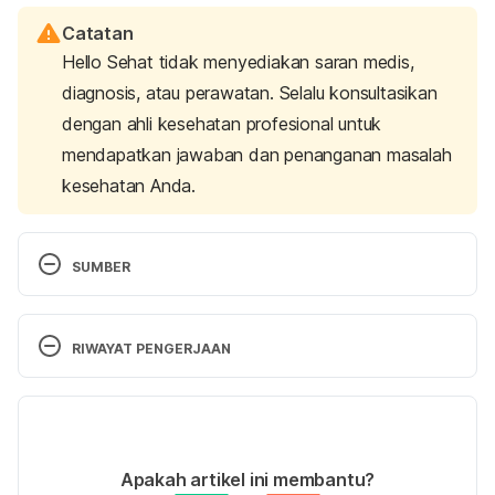
Catatan
Hello Sehat tidak menyediakan saran medis,
diagnosis, atau perawatan. Selalu konsultasikan
dengan ahli kesehatan profesional untuk
mendapatkan jawaban dan penanganan masalah
kesehatan Anda.
SUMBER
Breastfeeding Fatigue and Factors Influencing 
Breastfeeding Fatigue among Primipara Mothers. 
RIWAYAT PENGERJAAN
(2018). 
International Journal of Health Sciences & 
Research (Www.ijhsr.org)
, 
8
(8), 209. 
Versi Terbaru
https://www.ijhsr.org/IJHSR_Vol.8_Issue.8_Aug2018/
31.pdf
18/11/2024
Ditulis oleh 
Reikha Pratiwi
Apakah artikel ini membantu?
Henderson, J., Alderdice, F., & Redshaw, M. (2019). 