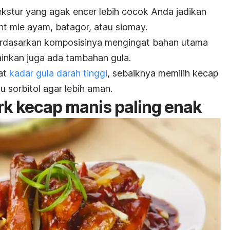
kstur yang agak encer lebih cocok Anda jadikan
nt
mie ayam, batagor, atau siomay.
erdasarkan komposisinya mengingat bahan utama
ainkan juga ada tambahan gula.
yat
kadar gula darah tinggi
, sebaiknya memilih kecap
u sorbitol agar lebih aman.
rk
kecap manis paling enak