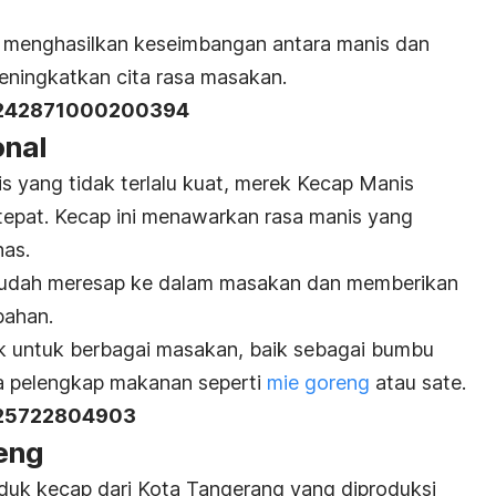
t menghasilkan keseimbangan antara manis dan
eningkatkan cita rasa masakan.
242871000200394
onal
s yang tidak terlalu kuat, merek Kecap Manis
g tepat. Kecap ini menawarkan rasa manis yang
as.
 mudah meresap ke dalam masakan dan memberikan
bahan.
cok untuk berbagai masakan, baik sebagai bumbu
ga pelengkap makanan seperti
mie goreng
atau sate.
 25722804903
eng
uk kecap dari Kota Tangerang yang diproduksi