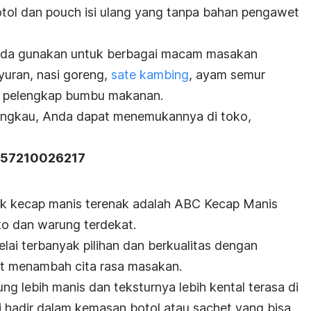
otol dan
pouch
isi ulang yang tanpa bahan pengawet
da gunakan untuk berbagai macam masakan
yuran, nasi goreng,
sate kambing
, ayam semur
kan pelengkap bumbu makanan.
jangkau, Anda dapat menemukannya di toko,
57210026217
k kecap manis terenak adalah ABC Kecap Manis
ko dan warung terdekat.
delai terbanyak pilihan dan berkualitas dengan
t menambah cita rasa masakan.
ng lebih manis dan teksturnya lebih kental terasa di
ini hadir dalam kemasan botol atau
sachet
yang bisa