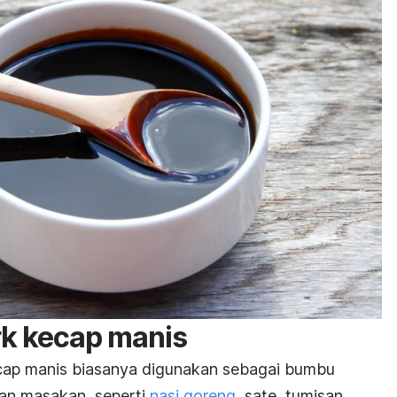
rk kecap manis
ecap manis biasanya digunakan sebagai bumbu
han masakan, seperti
nasi goreng
, sate, tumisan,