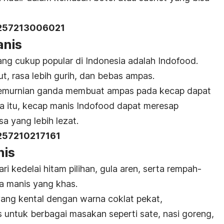
257213006021
anis
ang cukup popular di Indonesia adalah Indofood.
ut, rasa lebih gurih, dan bebas ampas.
 pemurnian ganda membuat ampas pada kecap dapat
na itu, kecap manis Indofood dapat meresap
a yang lebih lezat.
257210217161
nis
i kedelai hitam pilihan, gula aren, serta rempah-
a manis yang khas.
 yang kental dengan warna coklat pekat,
 untuk berbagai masakan seperti sate, nasi goreng,