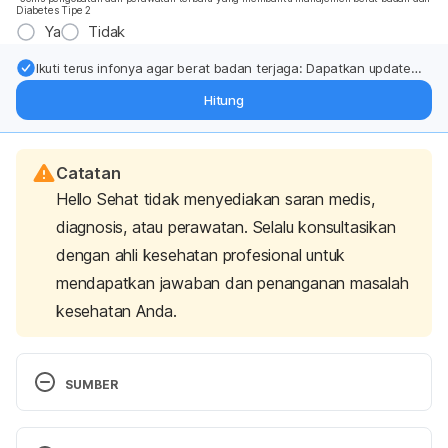
Diabetes Tipe 2
Ya
Tidak
Ikuti terus infonya agar berat badan terjaga: Dapatkan update
dari pakar mengenai dukungan dan perawatan berat badan
Hitung
langsung ke inbox Anda.
Catatan
Hello Sehat tidak menyediakan saran medis,
diagnosis, atau perawatan. Selalu konsultasikan
dengan ahli kesehatan profesional untuk
mendapatkan jawaban dan penanganan masalah
kesehatan Anda.
SUMBER
Hames, M. V. (2023, March 15). 
Mayo Clinic minute: 
Are you using a salt substitute?