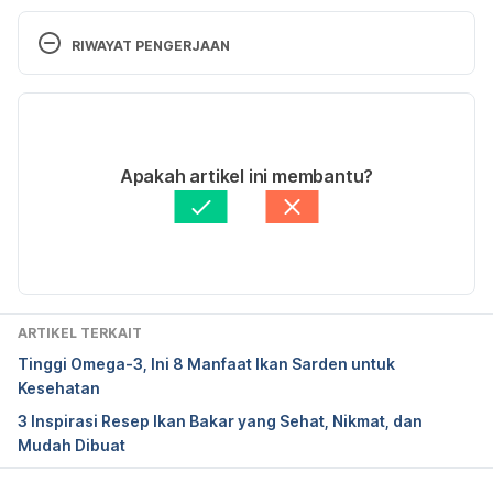
RIWAYAT PENGERJAAN
Salsa spaghetti with sardines. (2015). Retrieved 7 
February 2020, from 
Versi Terbaru
https://www.bbcgoodfood.com/recipes/salsa-
spaghetti-sardines
18/12/2020
Ditulis oleh 
Winona Katyusha
Apakah artikel ini membantu?
Ditinjau secara medis oleh
dr. Patricia Lukas 
Goentoro
Diperbarui oleh: 
Ihda Fadila
ARTIKEL TERKAIT
Tinggi Omega-3, Ini 8 Manfaat Ikan Sarden untuk
Kesehatan
3 Inspirasi Resep Ikan Bakar yang Sehat, Nikmat, dan
Mudah Dibuat