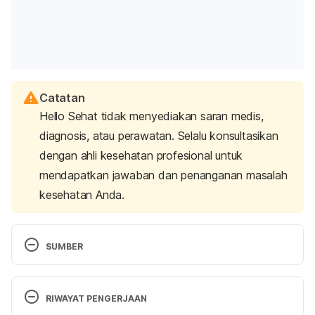
Catatan
Hello Sehat tidak menyediakan saran medis,
diagnosis, atau perawatan. Selalu konsultasikan
dengan ahli kesehatan profesional untuk
mendapatkan jawaban dan penanganan masalah
kesehatan Anda.
SUMBER
$1M awarded to research link between 
cardiovascular risk reduction, GLP-1 use. (n.d.). 
RIWAYAT PENGERJAAN
Retrieved 20 October 2025, from 