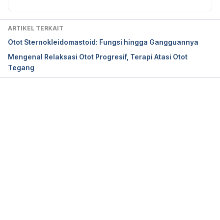
Muscles: What Are They, Anatomy, Location & 
Function. Retrieved July 26, from 
ARTIKEL TERKAIT
https://my.clevelandclinic.org/health/body/21875-
Otot Sternokleidomastoid: Fungsi hingga Gangguannya
deltoid-muscles
Mengenal Relaksasi Otot Progresif, Terapi Atasi Otot
Tegang
Elzanie, A., & Varacallo, M. A. (2024). Anatomy, 
Shoulder and Upper Limb, Deltoid Muscle. In 
StatPearls. StatPearls Publishing.
Memuat...
Deltoid. (n.d.). Retrieved July 26, from 
https://rad.uw.edu/muscle-atlas/deltoid
Royal Berkshire NHS Foundation Trust. (2024). 
Anterior deltoid strengthening exercises. Retrieved 
July 26, from 
https://www.royalberkshire.nhs.uk/media/0vynnnm
2/anterior‑deltoid‑strengthening‑exercises_jan24.pd
f