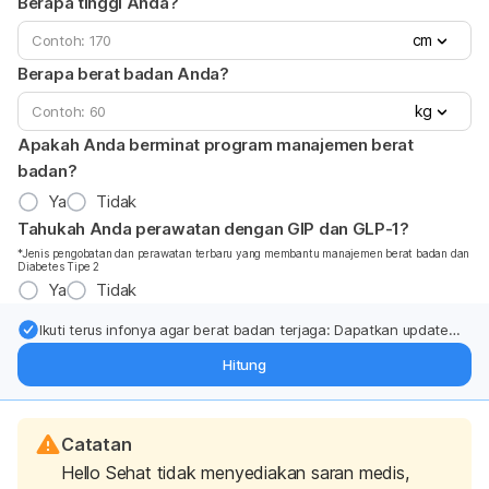
Berapa tinggi Anda?
cm
Berapa berat badan Anda?
kg
Apakah Anda berminat program manajemen berat
badan?
Ya
Tidak
Tahukah Anda perawatan dengan GIP dan GLP-1?
*Jenis pengobatan dan perawatan terbaru yang membantu manajemen berat badan dan
Diabetes Tipe 2
Ya
Tidak
Ikuti terus infonya agar berat badan terjaga: Dapatkan update
dari pakar mengenai dukungan dan perawatan berat badan
Hitung
langsung ke inbox Anda.
Catatan
Hello Sehat tidak menyediakan saran medis,