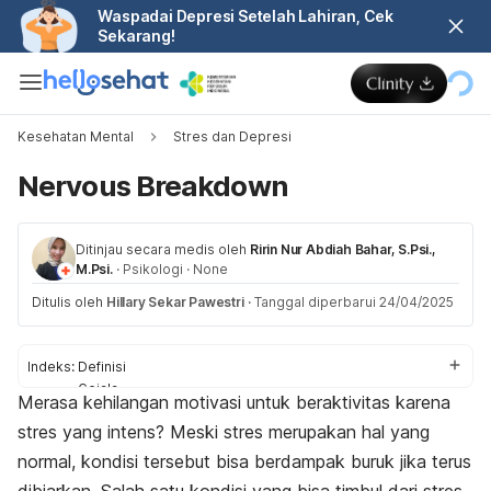
Waspadai Depresi Setelah Lahiran, Cek
Sekarang!
Kesehatan Mental
Stres dan Depresi
Nervous Breakdown
Ditinjau secara medis oleh
Ririn Nur Abdiah Bahar, S.Psi.,
M.Psi.
·
Psikologi
·
None
Ditulis oleh
Hillary Sekar Pawestri
·
Tanggal diperbarui 24/04/2025
Indeks:
Definisi
Gejala
Merasa kehilangan motivasi untuk beraktivitas karena
Penyebab
stres yang intens? Meski stres merupakan hal yang
Penanganan
normal, kondisi tersebut bisa berdampak buruk jika terus