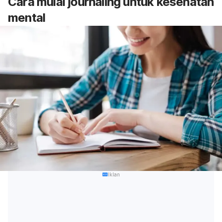
Cara mulai
journaling
untuk kesehatan
mental
Iklan