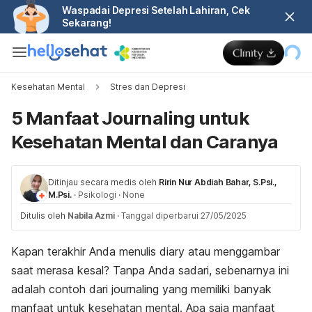
Waspadai Depresi Setelah Lahiran, Cek
Sekarang!
Kesehatan Mental
Stres dan Depresi
5 Manfaat Journaling untuk
Kesehatan Mental dan Caranya
Ditinjau secara medis oleh
Ririn Nur Abdiah Bahar, S.Psi.,
M.Psi.
·
Psikologi
·
None
Ditulis oleh
Nabila Azmi
·
Tanggal diperbarui 27/05/2025
Kapan terakhir Anda menulis
diary
atau menggambar
saat merasa kesal? Tanpa Anda sadari, sebenarnya ini
adalah contoh dari
journaling
yang memiliki banyak
manfaat untuk kesehatan mental. Apa saja manfaat