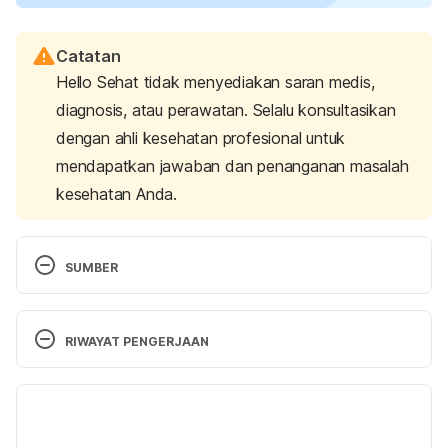
Catatan
Hello Sehat tidak menyediakan saran medis,
diagnosis, atau perawatan. Selalu konsultasikan
dengan ahli kesehatan profesional untuk
mendapatkan jawaban dan penanganan masalah
kesehatan Anda.
SUMBER
Why daydreaming might be good for you.
 (2021). 
Walden University. Retrieved December 12, 2024, 
RIWAYAT PENGERJAAN
from 
https://www.waldenu.edu/online-bachelors-
programs/bs-in-psychology/resource/why-
Versi Terbaru
daydreaming-might-be-good-for-you
15/01/2025