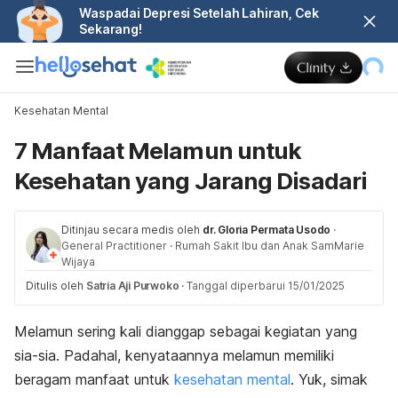
Waspadai Depresi Setelah Lahiran, Cek
Sekarang!
Kesehatan Mental
7 Manfaat Melamun untuk
Kesehatan yang Jarang Disadari
Ditinjau secara medis oleh
dr. Gloria Permata Usodo
·
General Practitioner
·
Rumah Sakit Ibu dan Anak SamMarie
Wijaya
Ditulis oleh
Satria Aji Purwoko
·
Tanggal diperbarui 15/01/2025
Melamun sering kali dianggap sebagai kegiatan yang
sia-sia. Padahal, kenyataannya melamun memiliki
beragam manfaat untuk
kesehatan mental
. Yuk, simak