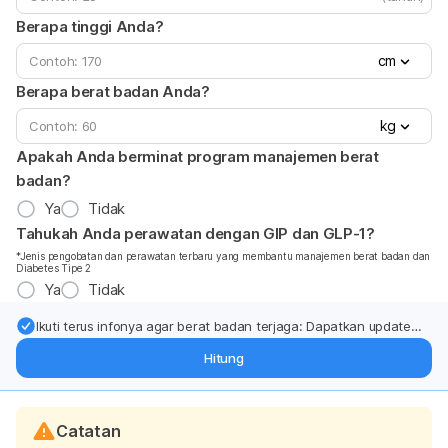
Berapa tinggi Anda?
cm
Berapa berat badan Anda?
kg
Apakah Anda berminat program manajemen berat
badan?
Ya
Tidak
Tahukah Anda perawatan dengan GIP dan GLP-1?
*Jenis pengobatan dan perawatan terbaru yang membantu manajemen berat badan dan
Diabetes Tipe 2
Ya
Tidak
Ikuti terus infonya agar berat badan terjaga: Dapatkan update
dari pakar mengenai dukungan dan perawatan berat badan
Hitung
langsung ke inbox Anda.
Catatan