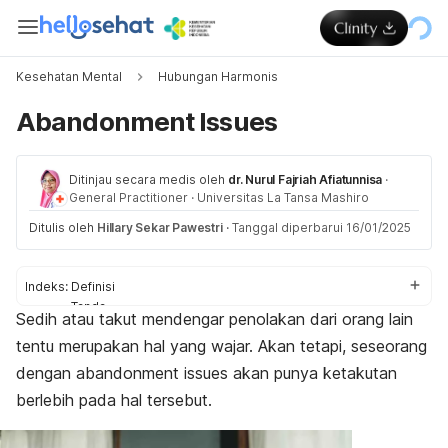
Kesehatan Mental
Hubungan Harmonis
Abandonment Issues
Ditinjau secara medis oleh
dr. Nurul Fajriah Afiatunnisa
·
General Practitioner
·
Universitas La Tansa Mashiro
Ditulis oleh
Hillary Sekar Pawestri
·
Tanggal diperbarui 16/01/2025
Indeks:
Definisi
Tanda
Sedih atau takut mendengar penolakan dari orang lain
Penyebab
tentu merupakan hal yang wajar. Akan tetapi, seseorang
Dampak
Cara mengatasi
dengan
abandonment issues
akan punya ketakutan
berlebih pada hal tersebut.