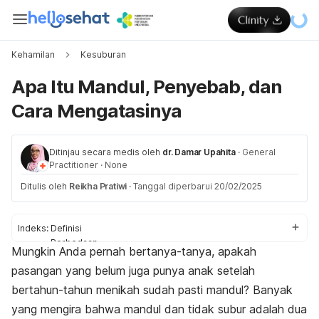
Kehamilan
Kesuburan
Apa Itu Mandul, Penyebab, dan
Cara Mengatasinya
Ditinjau secara medis oleh
dr. Damar Upahita
·
General
Practitioner
·
None
Ditulis oleh
Reikha Pratiwi
·
Tanggal diperbarui 20/02/2025
Indeks:
Definisi
Perbedaan
Mungkin Anda pernah bertanya-tanya, apakah
Gejala
pasangan yang belum juga punya anak setelah
Penyebab
Cara mengatasi
bertahun-tahun menikah sudah pasti mandul? Banyak
yang mengira bahwa mandul dan tidak subur adalah dua