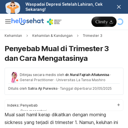
Waspadai Depresi Setelah Lahiran, Cek
Sekarang!
Kehamilan
Kehamilan & Kandungan
Trimester 3
Penyebab Mual di Trimester 3
dan Cara Mengatasinya
Ditinjau secara medis oleh
dr. Nurul Fajriah Afiatunnisa
·
General Practitioner
·
Universitas La Tansa Mashiro
Ditulis oleh
Satria Aji Purwoko
·
Tanggal diperbarui 20/05/2025
Indeks:
Penyebab
Cara mengatasi
Mual saat hamil kerap dikaitkan dengan
morning
Tips mencegah
sickness
yang terjadi di trimester 1. Namun, keluhan ini