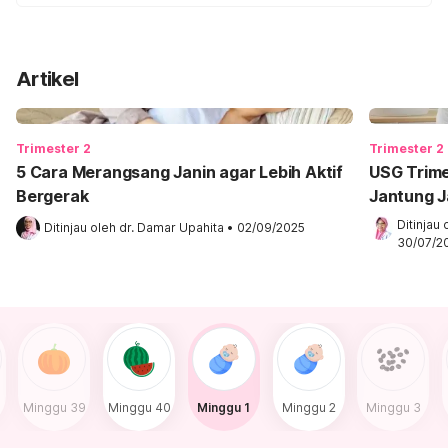
Artikel
Trimester 2
Trimester 2
5 Cara Merangsang Janin agar Lebih Aktif
USG Trime
Bergerak
Jantung J
Ditinjau 
Ditinjau oleh 
dr. Damar Upahita
•
02/09/2025
30/07/2
8
Minggu 39
Minggu 40
Minggu 1
Minggu 2
Minggu 3