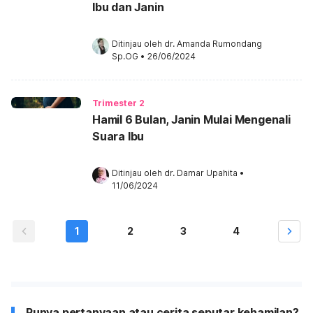
Ibu dan Janin
Ditinjau oleh 
dr. Amanda Rumondang 
Sp.OG
•
26/06/2024
Trimester 2
Hamil 6 Bulan, Janin Mulai Mengenali
Suara Ibu
Ditinjau oleh 
dr. Damar Upahita
•
11/06/2024
1
2
3
4
Punya pertanyaan atau cerita seputar kehamilan?