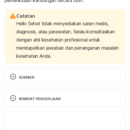
pemeriksaan kandungan secara rutin.
Catatan
Hello Sehat tidak menyediakan saran medis,
diagnosis, atau perawatan. Selalu konsultasikan
dengan ahli kesehatan profesional untuk
mendapatkan jawaban dan penanganan masalah
kesehatan Anda.
SUMBER
Positions of baby in womb
. (n.d.). Cleveland Clinic. 
Retrieved 05 June 2023 from 
RIWAYAT PENGERJAAN
https://my.clevelandclinic.org/health/articles/9677-
fetal-positions-for-birth
.
Versi Terbaru
Baby positions in the womb before birth | Labour & 
03/07/2023