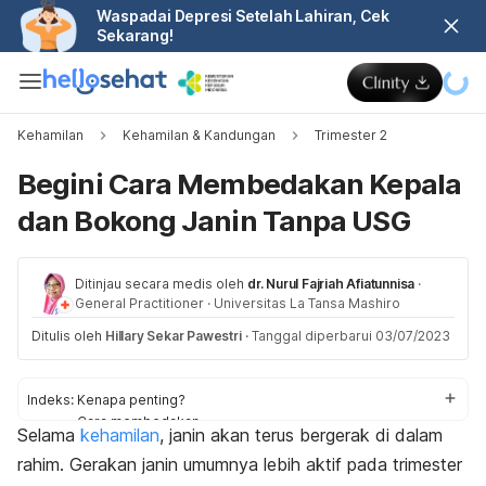
Waspadai Depresi Setelah Lahiran, Cek
Sekarang!
Kehamilan
Kehamilan & Kandungan
Trimester 2
Begini Cara Membedakan Kepala
dan Bokong Janin Tanpa USG
Ditinjau secara medis oleh
dr. Nurul Fajriah Afiatunnisa
·
General Practitioner
·
Universitas La Tansa Mashiro
Ditulis oleh
Hillary Sekar Pawestri
·
Tanggal diperbarui 03/07/2023
Indeks:
Kenapa penting?
Cara membedakan
Selama
kehamilan
, janin akan terus bergerak di dalam
Belly mapping
rahim. Gerakan janin umumnya lebih aktif pada trimester