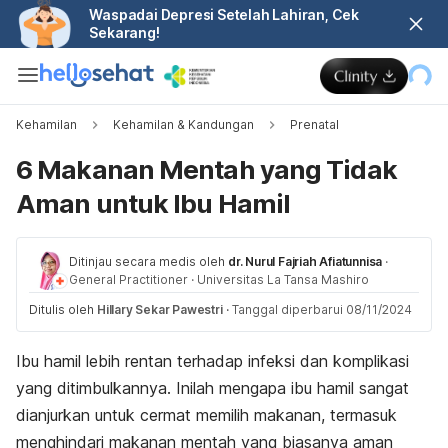
Waspadai Depresi Setelah Lahiran, Cek
Sekarang!
Kehamilan
Kehamilan & Kandungan
Prenatal
6 Makanan Mentah yang Tidak
Aman untuk Ibu Hamil
Ditinjau secara medis oleh
dr. Nurul Fajriah Afiatunnisa
·
General Practitioner
·
Universitas La Tansa Mashiro
Ditulis oleh
Hillary Sekar Pawestri
·
Tanggal diperbarui 08/11/2024
Ibu hamil lebih rentan terhadap infeksi dan komplikasi
yang ditimbulkannya. Inilah mengapa ibu hamil sangat
dianjurkan untuk cermat memilih makanan, termasuk
menghindari makanan mentah yang biasanya aman