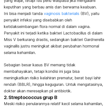
yang wajar, tetapi Ibu perlu waspada jika mengalami
keputihan yang berbau amis dan berwarna keabuan.
Ini bisa menjadi tanda
vaginosis bakterialis
(BV), yaitu
penyakit infeksi yang disebabkan oleh
ketidakseimbangan flora normal di dalam vagina.
Penyakit ini terjadi ketika bakteri
Lactobacillus
di dalam
Miss V berkurang drastis, sedangkan bakteri
Gardnerella
vaginallis
justru meningkat akibat perubahan hormonal
selama kehamilan.
Sebagian besar kasus BV memang tidak
membahayakan, tetapi kondisi ini juga bisa
meningkatkan risiko kelahiran prematur, berat bayi lahir
rendah (BBLR), hingga keguguran. Untuk mengatasinya,
dokter akan meresepkan pil antibiotik.
2.
Streptococcus
grup B
Meski risiko penularannya relatif kecil selama kehamilan,