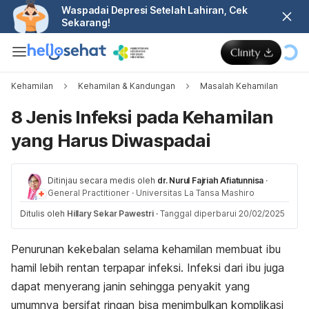
Waspadai Depresi Setelah Lahiran, Cek
Sekarang!
Kehamilan
Kehamilan & Kandungan
Masalah Kehamilan
8 Jenis Infeksi pada Kehamilan
yang Harus Diwaspadai
Ditinjau secara medis oleh
dr. Nurul Fajriah Afiatunnisa
·
General Practitioner
·
Universitas La Tansa Mashiro
Ditulis oleh
Hillary Sekar Pawestri
·
Tanggal diperbarui 20/02/2025
Penurunan kekebalan selama kehamilan membuat ibu
hamil lebih rentan terpapar infeksi. Infeksi dari ibu juga
dapat menyerang janin sehingga penyakit yang
umumnya bersifat ringan bisa menimbulkan komplikasi