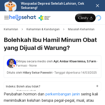
Waspadai Depresi Setelah Lahiran, Cek
Sekarang!
Kehamilan
Kehamilan & Kandungan
Masalah Kehamilan
Bolehkah Ibu Hamil Minum Obat
yang Dijual di Warung?
Ditinjau secara medis oleh
Apt. Ambar Khaerinnisa, S.Farm
·
Farmasi
·
None
Ditulis oleh
Hillary Sekar Pawestri
·
Tanggal diperbarui 14/03/2025
Indeks:
Boleh atau tidak?
Kategori obat
Perubahan hormon dan
perkembangan janin
sering kali
Dampak buruk
menimbulkan keluhan berupa pegal-pegal, mual, atau