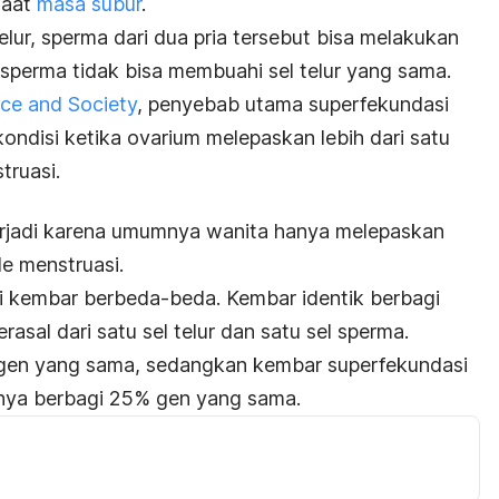
saat
masa subur
.
telur, sperma dari dua pria tersebut bisa melakukan
 sperma tidak bisa membuahi sel telur yang sama.
nce and Society
, penyebab utama superfekundasi
 kondisi ketika ovarium melepaskan lebih dari satu
truasi.
erjadi karena umumnya wanita hanya melepaskan
de menstruasi.
yi kembar berbeda-beda.
Kembar identik berbagi
sal dari satu sel telur dan satu sel sperma.
 gen yang sama, sedangkan kembar superfekundasi
anya berbagi 25% gen yang sama.