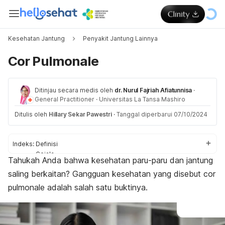
Kesehatan Jantung
Penyakit Jantung Lainnya
Cor Pulmonale
Ditinjau secara medis oleh
dr. Nurul Fajriah Afiatunnisa
·
General Practitioner
·
Universitas La Tansa Mashiro
Ditulis oleh
Hillary Sekar Pawestri
·
Tanggal diperbarui 07/10/2024
Indeks:
Definisi
Gejala
Tahukah Anda bahwa kesehatan paru-paru dan jantung
Penyebab
saling berkaitan? Gangguan kesehatan yang disebut
cor
Faktor risiko
Komplikasi
pulmonale
adalah salah satu buktinya.
Diagnosis
Pengobatan
Pencegahan