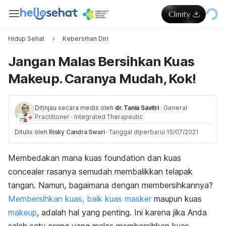
Hidup Sehat
Kebersihan Diri
Jangan Malas Bersihkan Kuas
Makeup. Caranya Mudah, Kok!
Ditinjau secara medis oleh
dr. Tania Savitri
·
General
Practitioner
·
Integrated Therapeutic
Ditulis oleh
Risky Candra Swari
·
Tanggal diperbarui 15/07/2021
Membedakan mana kuas
foundation
dan kuas
concealer
rasanya semudah membalikkan telapak
tangan. Namun, bagaimana dengan membersihkannya?
Membersihkan kuas, baik kuas masker
maupun kuas
makeup
,
adalah hal yang penting. Ini karena jika Anda