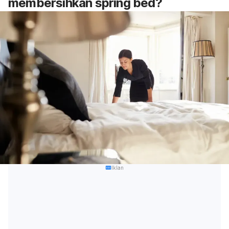
membersihkan
spring bed
?
Iklan