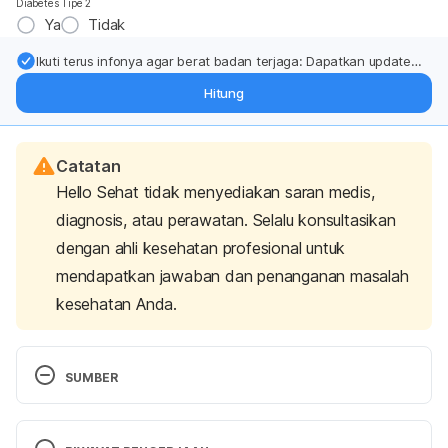
Diabetes Tipe 2
Ya
Tidak
Ikuti terus infonya agar berat badan terjaga: Dapatkan update
dari pakar mengenai dukungan dan perawatan berat badan
Hitung
langsung ke inbox Anda.
Catatan
Hello Sehat tidak menyediakan saran medis,
diagnosis, atau perawatan. Selalu konsultasikan
dengan ahli kesehatan profesional untuk
mendapatkan jawaban dan penanganan masalah
kesehatan Anda.
SUMBER
Tara Call Triplett, R. (2025). Diabetic Toenails: 
Watch for Change. Retrieved 7 February 2025, 