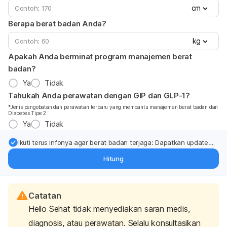
cm
Berapa berat badan Anda?
kg
Apakah Anda berminat program manajemen berat
badan?
Ya
Tidak
Tahukah Anda perawatan dengan GIP dan GLP-1?
*Jenis pengobatan dan perawatan terbaru yang membantu manajemen berat badan dan
Diabetes Tipe 2
Ya
Tidak
Ikuti terus infonya agar berat badan terjaga: Dapatkan update
dari pakar mengenai dukungan dan perawatan berat badan
Hitung
langsung ke inbox Anda.
Catatan
Hello Sehat tidak menyediakan saran medis,
diagnosis, atau perawatan. Selalu konsultasikan