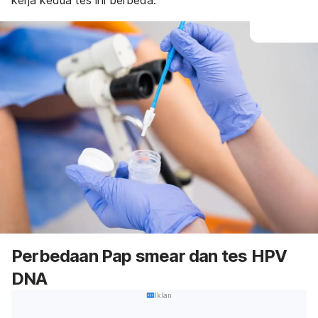
kerja kedua tes ini berbeda.
Perbedaan
Pap smear
dan tes HPV
DNA
Iklan