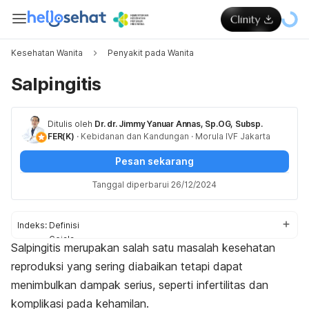
Kesehatan Wanita
Penyakit pada Wanita
Salpingitis
Ditulis oleh
Dr. dr. Jimmy Yanuar Annas, Sp.OG, Subsp.
FER(K)
·
Kebidanan dan Kandungan
·
Morula IVF Jakarta
Pesan sekarang
Tanggal diperbarui 26/12/2024
Indeks:
Definisi
Gejala
Salpingitis merupakan salah satu masalah kesehatan
Penyebab dan faktor risiko
reproduksi yang sering diabaikan tetapi dapat
Diagnosis
Komplikasi
menimbulkan dampak serius, seperti infertilitas dan
Pengobatan
komplikasi pada kehamilan.
Pencegahan