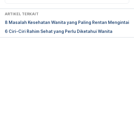
UC San Diego Health. (n.d.). 
Salpingitis Overview
. 
Diakses pada 18 November 2024 dari
ARTIKEL TERKAIT
https://myhealth.ucsd.edu/library/HealthSheets/3,S,
8 Masalah Kesehatan Wanita yang Paling Rentan Mengintai
40492
6 Ciri-Ciri Rahim Sehat yang Perlu Diketahui Wanita
Memuat...