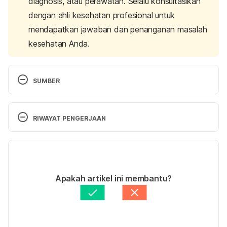
diagnosis, atau perawatan. Selalu konsultasikan
dengan ahli kesehatan profesional untuk
mendapatkan jawaban dan penanganan masalah
kesehatan Anda.
SUMBER
Britannica. (n.d.). 
Salpingitis
. Diakses pada 18 
November 2024 dari
RIWAYAT PENGERJAAN
https://www.britannica.com/science/salpingitis
Versi Terbaru
International Society of Ultrasound in Obstetrics 
and Gynecology (ISUOG). (n.d.). 
Salpingitis Patient 
26/12/2024
Information
. Diakses pada 18 November 2024 dari
Ditulis oleh
Dr. dr. Jimmy Yanuar Annas, Sp.OG, 
Apakah artikel ini membantu?
https://www.isuog.org/clinical-resources/patient-
Subsp. FER(K)
information-series/patient-information-
Diperbarui oleh: 
Diah Ayu Lestari
gynecological-conditions/salpingitis.html