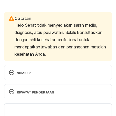
Catatan
Hello Sehat tidak menyediakan saran medis,
diagnosis, atau perawatan. Selalu konsultasikan
dengan ahli kesehatan profesional untuk
mendapatkan jawaban dan penanganan masalah
kesehatan Anda.
SUMBER
Disproven or Controversial Breast Cancer Risk 
Factors. (n.d.). Retrieved 
13 September 2024,
 from 
RIWAYAT PENGERJAAN
https://www.cancer.org/cancer/types/breast-
cancer/risk-and-prevention/disproven-or-
Versi Terbaru
controversial-breast-cancer-risk-factors.html
24/09/2024