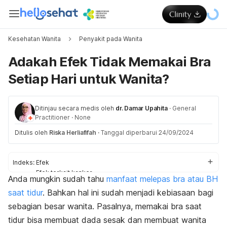
Kesehatan Wanita
Penyakit pada Wanita
Adakah Efek Tidak Memakai Bra
Setiap Hari untuk Wanita?
Ditinjau secara medis oleh
dr. Damar Upahita
·
General
Practitioner
·
None
Ditulis oleh
Riska Herliafifah
·
Tanggal diperbarui 24/09/2024
Indeks:
Efek
Efek terkait kanker
Anda mungkin sudah tahu
manfaat melepas bra atau BH
Manfaat
saat tidur
.
Bahkan hal ini sudah menjadi kebiasaan bagi
sebagian besar wanita. Pasalnya, memakai bra saat
tidur bisa membuat dada sesak dan membuat wanita