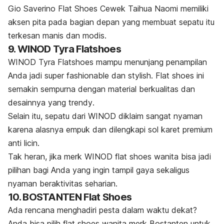
Gio Saverino Flat Shoes Cewek Taihua Naomi memiliki
aksen pita pada bagian depan yang membuat sepatu itu
terkesan manis dan modis.
9. WINOD Tyra Flatshoes
WINOD Tyra Flatshoes mampu menunjang penampilan
Anda jadi super
fashionable
dan
stylish
.
Flat shoes
ini
semakin sempurna dengan material berkualitas dan
desainnya yang
trendy
.
Selain itu, sepatu dari WINOD diklaim sangat nyaman
karena alasnya empuk dan dilengkapi sol karet premium
anti licin.
Tak heran, jika
merk
WINOD
flat shoes
wanita bisa jadi
pilihan bagi Anda yang ingin tampil gaya sekaligus
nyaman beraktivitas seharian.
10. BOSTANTEN Flat Shoes
Ada rencana menghadiri pesta dalam waktu dekat?
Anda bisa pilih
flat shoes
wanita
merk
Bostanten untuk