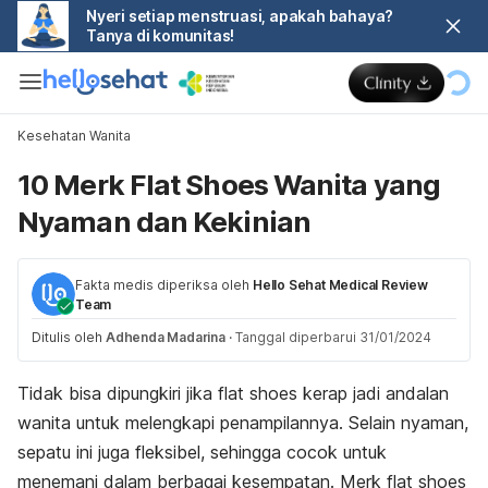
Nyeri setiap menstruasi, apakah bahaya?
Tanya di komunitas!
Kesehatan Wanita
10 Merk Flat Shoes Wanita yang
Nyaman dan Kekinian
Fakta medis diperiksa oleh
Hello Sehat Medical Review
Team
Ditulis oleh
Adhenda Madarina
·
Tanggal diperbarui 31/01/2024
Tidak bisa dipungkiri jika
flat shoes
kerap jadi andalan
wanita untuk melengkapi penampilannya. Selain nyaman,
sepatu ini juga fleksibel, sehingga cocok untuk
menemani dalam berbagai kesempatan.
Merk
flat shoes