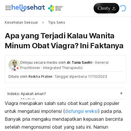
Kesehatan Seksual
Tips Seks
Apa yang Terjadi Kalau Wanita
Minum Obat Viagra? Ini Faktanya
Ditinjau secara medis oleh
dr. Tania Savitri
·
General
Practitioner
·
Integrated Therapeutic
Ditulis oleh
Reikha Pratiwi
·
Tanggal diperbarui 17/10/2023
Indeks:
Apakah aman?
Manfaat
Viagra merupakan salah satu obat kuat paling populer
Efek samping
untuk mengatasi impotensi (
disfungsi ereksi
) pada pria.
Banyak pria mengaku mendapatkan kepuasan bercinta
setelah mengonsumsi obat yang satu ini. Namun