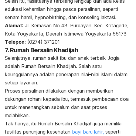
Selain itu, fasilitasnya terbilang lengkap dan ada kelas
edukasi kehamilan hingga pasca persalinan, seperti
senam hamil,
hypnobirthing
, dan konseling laktasi.
Alamat
:
Jl. Kemasan No.43, Purbayan, Kec. Kotagede,
Kota Yogyakarta, Daerah Istimewa Yogyakarta 55173
Telepon
: (0274) 371201
7. Rumah Bersalin Khadijah
Selanjutnya, rumah sakit ibu dan anak terbaik Jogja
adalah Rumah Bersalin Khadijah. Salah satu
keunggulannya adalah penerapan nilai-nilai islami dalam
setiap layanan.
Proses persalinan dilakukan dengan memberikan
dukungan rohani kepada ibu, termasuk pembacaan doa
untuk menenangkan sebelum dan saat proses
melahirkan.
Tak hanya, itu Rumah Bersalin Khadijah juga memiliki
fasilitas penunjang kesehatan
bayi baru lahir,
seperti