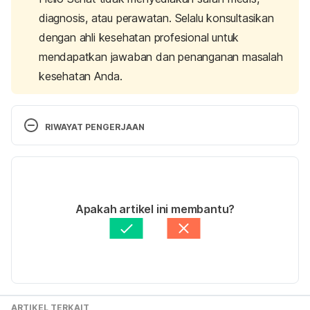
diagnosis, atau perawatan. Selalu konsultasikan
dengan ahli kesehatan profesional untuk
mendapatkan jawaban dan penanganan masalah
kesehatan Anda.
RIWAYAT PENGERJAAN
Versi Terbaru
04/12/2024
Ditulis oleh 
Adhenda Madarina
Apakah artikel ini membantu?
Fakta medis diperiksa oleh
Hello Sehat Medical 
Review Team
Diperbarui oleh: 
Riska Herliafifah
ARTIKEL TERKAIT