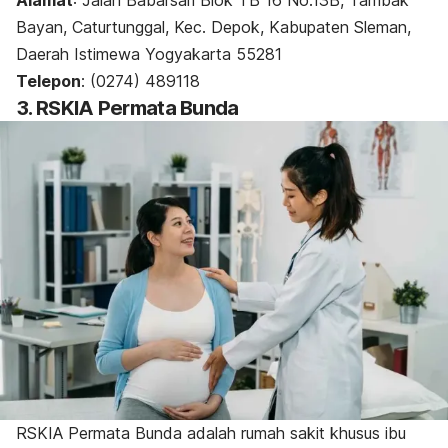
Alamat
: J
alan Babarsari Blok TB 16 No.13B, Tambak
Bayan, Caturtunggal, Kec. Depok, Kabupaten Sleman,
Daerah Istimewa Yogyakarta 55281
Telepon
: (0274) 489118
3. RSKIA Permata Bunda
RSKIA Permata Bunda adalah rumah sakit khusus ibu