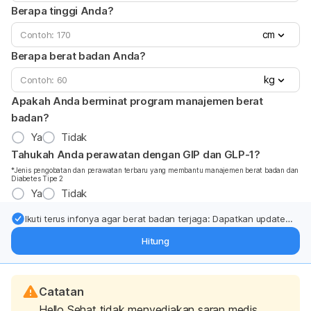
Berapa tinggi Anda?
cm
Berapa berat badan Anda?
kg
Apakah Anda berminat program manajemen berat
badan?
Ya
Tidak
Tahukah Anda perawatan dengan GIP dan GLP-1?
*Jenis pengobatan dan perawatan terbaru yang membantu manajemen berat badan dan
Diabetes Tipe 2
Ya
Tidak
Ikuti terus infonya agar berat badan terjaga: Dapatkan update
dari pakar mengenai dukungan dan perawatan berat badan
Hitung
langsung ke inbox Anda.
Catatan
Hello Sehat tidak menyediakan saran medis,