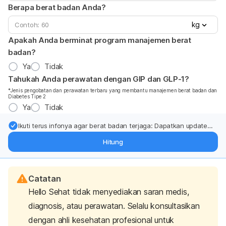
Berapa berat badan Anda?
kg
Apakah Anda berminat program manajemen berat
badan?
Ya
Tidak
Tahukah Anda perawatan dengan GIP dan GLP-1?
*Jenis pengobatan dan perawatan terbaru yang membantu manajemen berat badan dan
Diabetes Tipe 2
Ya
Tidak
Ikuti terus infonya agar berat badan terjaga: Dapatkan update
dari pakar mengenai dukungan dan perawatan berat badan
Hitung
langsung ke inbox Anda.
Catatan
Hello Sehat tidak menyediakan saran medis,
diagnosis, atau perawatan. Selalu konsultasikan
dengan ahli kesehatan profesional untuk