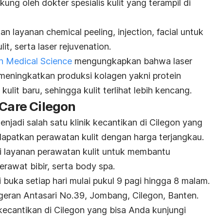
ng oleh dokter spesialis kulit yang terampil di
kan layanan
chemical peeling
,
injection
,
facial
untuk
t, serta l
aser rejuvenation
.
in Medical Science
mengungkapkan bahwa
laser
ningkatkan produksi kolagen yakni protein
ulit baru, sehingga kulit terlihat lebih kencang.
 Care Cilegon
njadi salah satu klinik kecantikan di Cilegon yang
apatkan perawatan kulit dengan harga terjangkau.
ai layanan perawatan kulit untuk membantu
erawat bibir, serta
body spa
.
i buka setiap hari mulai pukul 9 pagi hingga 8 malam.
geran Antasari No.39, Jombang, Cilegon, Banten.
 kecantikan di Cilegon yang bisa Anda kunjungi