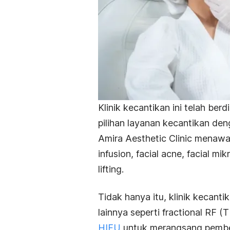
Klinik kecantikan ini telah be
pilihan layanan kecantikan de
Amira Aesthetic Clinic menaw
infusion
,
facial acne
,
facial
mikr
lifting
.
Tidak hanya itu, klinik kecant
lainnya seperti
fractional
RF (T
HIFU
untuk merangsang pembe