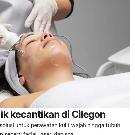
ik kecantikan di Cilegon
solusi untuk perawatan kulit wajah hingga tubuh
an seperti
facial
, laser, dan
spa
.