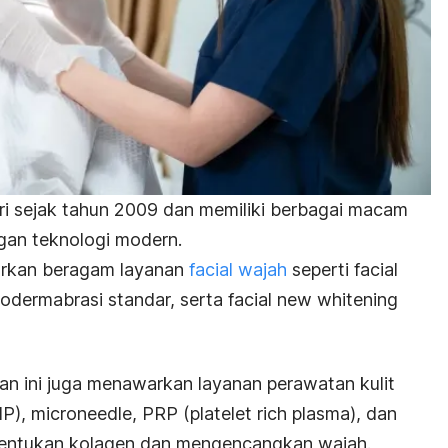
rdiri sejak tahun 2009 dan memiliki berbagai macam
ngan teknologi modern.
arkan beragam layanan
facial
wajah
seperti
facial
odermabrasi standar, serta
facial new whitening
ikan ini juga menawarkan layanan perawatan kulit
IP),
microneedle
, PRP (
platelet rich plasma
), dan
ntukan kolagen dan mengencangkan wajah.