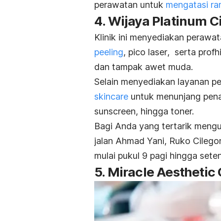
perawatan untuk
mengatasi ra
4. Wijaya Platinum 
Klinik ini menyediakan perawa
peeling
,
pico laser
, serta
profh
dan tampak awet muda.
Selain menyediakan layanan per
skincare
untuk menunjang penam
sunscreen
, hingga toner.
Bagi Anda yang tertarik mengun
jalan Ahmad Yani, Ruko Cilegon
mulai pukul 9 pagi hingga set
5. Miracle Aesthetic 