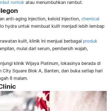
mbut rontok
atau menumbuhkan rambut.
Cilegon
tan
anti-aging injection
,
keloid injection
,
chemical
ilo hydra
untuk membuat kulit menjadi lebih lembap
awatan kulit, klinik ini menjual berbagai
produk
pilan, mulai dari serum, pembersih wajah,
jungi klinik Wijaya Platinum, lokasinya berada di
 City Square Blok A, Banten, dan buka setiap hari
engah 8 malam.
Clinic