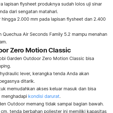
a lapisan
flysheet
produknya sudah lolos uji sinar
nda dari sengatan matahari.
ir hingga 2.000 mm pada lapisan
flysheet
dan 2.400
on Quechua Air Seconds Family 5.2 mampu menahan
jam.
or Zero Motion Classic
obi Garden Outdoor Zero Motion Classic bisa
ping.
hydraulic lever,
kerangka tenda Anda akan
pegasnya ditarik.
untuk memudahkan akses keluar masuk dan bisa
k menghadapi
kondisi darurat
.
den Outdoor memang tidak sampai bagian bawah.
 tenda berbahan poliester ini memiliki kapasitas