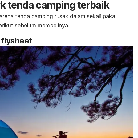
rk tenda
camping
terbaik
karena tenda
camping
rusak dalam sekali pakai,
erikut sebelum membelinya.
n
flysheet