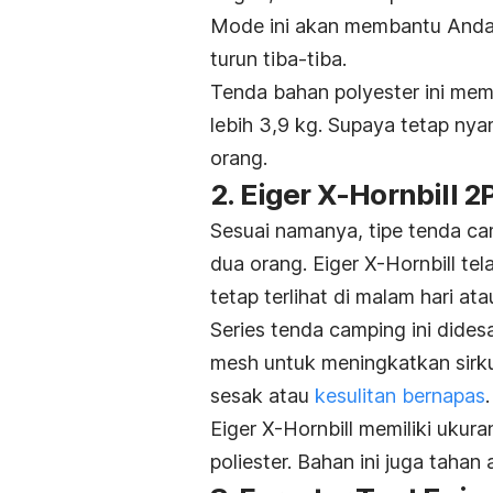
Mode ini akan membantu Anda m
turun tiba-tiba.
Tenda bahan
polyester
ini me
lebih 3,9 kg. Supaya tetap ny
orang.
2. Eiger X-Hornbill 2
Sesuai namanya, tipe tenda
ca
dua orang. Eiger X-Hornbill tel
tetap terlihat di malam hari at
Series tenda
camping
ini dide
mesh
untuk meningkatkan sirku
sesak atau
kesulitan bernapas
.
Eiger X-Hornbill memiliki uk
poliester
. Bahan ini juga taha