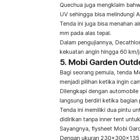
Quechua juga mengklaim bahw
UV sehingga bisa melindungi A
Tenda ini juga bisa menahan a
mm pada alas tepal.
Dalam pengujiannya, Decathl
kekuatan angin hingga 60 km/
5. Mobi Garden Outdo
Bagi seorang pemula, tenda M
menjadi pilihan ketika ingin
cam
Dilengkapi dengan
automobile 
langsung berdiri ketika bagian 
Tenda ini memiliki dua pintu 
didirikan tanpa
inner tent
untu
Sayangnya,
flysheet
Mobi Gar
Dengan ukuran 230x300x135 cm,