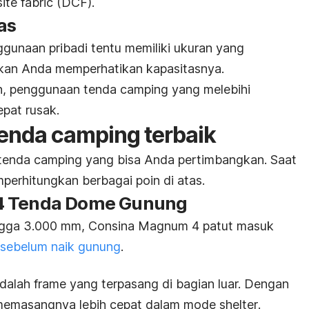
te fabric
(DCF).
as
gunaan pribadi tentu memiliki ukuran yang
tikan Anda memperhatikan kapasitasnya.
n, penggunaan tenda
camping
yang melebihi
pat rusak.
tenda
camping
terbaik
 tenda
camping
yang bisa Anda pertimbangkan. Saat
perhitungkan berbagai poin di atas.
 4 Tenda Dome Gunung
ngga 3.000 mm, Consina Magnum 4 patut masuk
 sebelum naik gunung
.
adalah
frame
yang terpasang di bagian luar. Dengan
 memasangnya lebih cepat dalam mode
shelter
.