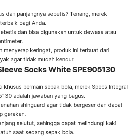
i
us dan panjangnya sebetis? Tenang, merek
 terbaik bagi Anda.
 sebetis dan bisa digunakan untuk dewasa atau
entimeter.
menyerap keringat, produk ini terbuat dari
nyak agar tidak mudah kendur.
B Sleeve Socks White SPE905130
i khusus bermain sepak bola, merek Specs Integral
5130 adalah jawaban yang bagus.
 menahan
shinguard
agar tidak bergeser dan dapat
ap gerakan.
 panjang selutut, sehingga dapat melindungi kaki
jatuh saat sedang sepak bola.