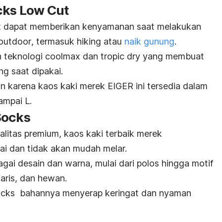
cks Low Cut
t dapat memberikan kenyamanan saat melakukan
outdoor
, termasuk hiking atau
naik gunung
.
n teknologi
coolmax
dan
tropic dry
yang membuat
ing saat dipakai.
an karena kaos kaki merek EIGER ini tersedia dalam
ampai L.
Socks
litas premium, kaos kaki terbaik merek
i dan tidak akan mudah melar.
agai desain dan warna, mulai dari polos hingga motif
garis, dan hewan.
Socks bahannya menyerap keringat dan nyaman