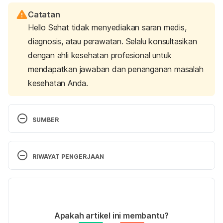
Catatan
Hello Sehat tidak menyediakan saran medis,
diagnosis, atau perawatan. Selalu konsultasikan
dengan ahli kesehatan profesional untuk
mendapatkan jawaban dan penanganan masalah
kesehatan Anda.
SUMBER
Schulte-Körne G. (2010). The prevention, diagnosis, 
and treatment of dyslexia. 
Deutsches Ärzteblatt 
RIWAYAT PENGERJAAN
international
, 
107
(41), 718–27. Retrieved 25 July 
2024, from 
Versi Terbaru
https://doi.org/10.3238/arztebl.2010.0718
08/08/2024
Dyslexia: What It Is & What Causes It: ABF. (2023). 
Ditulis oleh 
Putri Ica Widia Sari
Apakah artikel ini membantu?
Retrieved 
25 July 2024,
from 
Ditinjau secara medis oleh
dr. Carla Pramudita 