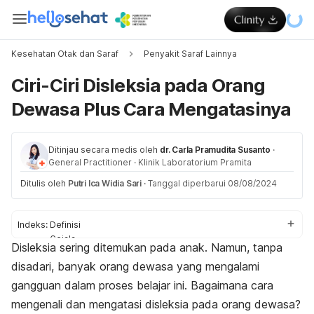
Kesehatan Otak dan Saraf
Penyakit Saraf Lainnya
Ciri-Ciri Disleksia pada Orang
Dewasa Plus Cara Mengatasinya
Ditinjau secara medis oleh
dr. Carla Pramudita Susanto
·
General Practitioner
·
Klinik Laboratorium Pramita
Ditulis oleh
Putri Ica Widia Sari
·
Tanggal diperbarui 08/08/2024
Indeks:
Definisi
Gejala
Disleksia sering ditemukan pada anak. Namun, tanpa
Penyebab
disadari, banyak orang dewasa yang mengalami
Faktor risiko
Diagnosis
gangguan dalam proses belajar ini.
Bagaimana cara
Penanganan
mengenali dan mengatasi disleksia pada orang dewasa?
Pencegahan